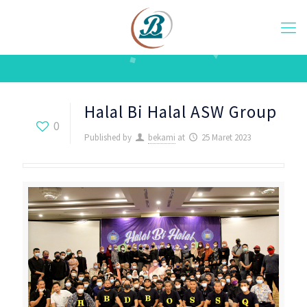
Halal Bi Halal ASW Group
0
Published by
bekami
at
25 Maret 2023